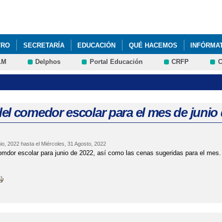
Pasar al
contenido
principal
TRO
SECRETARÍA
EDUCACIÓN
QUÉ HACEMOS
INFÓRMA
LM
Delphos
Portal Educación
CRFP
C
AMILIA" - ENTREGA DEL CARRITO DE LOS CUENTOS
ACTIVIDADE
LUMNOS CURSO 2022-23
ADMISIÓN DEL ALUNADO
CALENDARI
EL DIA DE LA PAZ (31 DE ENERO DE 2022)
el comedor escolar para el mes de junio
 DE AYUDAS - COMEDORES ESCOLARES Y LIBROS DE TEXTO. CURSO 
io, 2022
hasta el
Miércoles, 31 Agosto, 2022
 DE AYUDAS INDIVIDUALES DE TRANSPORTE ESCOLAR
DÍA MUN
dor escolar para junio de 2022, así como las cenas sugeridas para el mes.
TERIAL CURSO 2020-21
LECTURAS RECOMENDADAS POR LA CONS
ROS 2023-24
LISTADO DE MATERIALES CURRICULARES PARA EL C
EDOR ESCOLAR FEBRERO 2022
MENÚ DEL COMEDOR ESCOLAR M