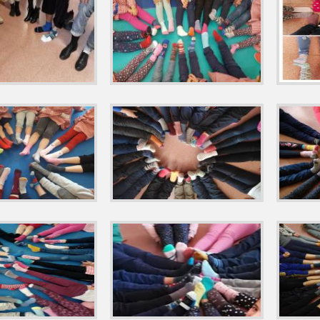
EDOR ESCOLAR OCTUBRE 2021
MENÚ DEL COMEDOR ESCOLAR PA
EDOR ESCOLAR PARA EL MES DE ABRIL DE 2022
MENÚ DEL COME
EDOR ESCOLAR PARA EL MES DE FEBRERO DE 2021
MENÚ DEL C
EDOR ESCOLAR PARA EL MES DE JUNIO DE 2022
MENÚ DEL COME
EDOR ESCOLAR PARA EL MES DE MARZO DE 2022
MENÚ DEL COM
EDOR ESCOLAR SEPTIEMBRE 2021
MODIFICACIÓN PGA 2019-20
PGA 2024-25
PLAN DIGITAL DE CENTRO 2023-24
PLAN DE IGUAL
E CENTRO 2024-25
PLAN DIGITAL DE CENTRO 2025-26
PLAN DIG
MISIÓN PARA EL CURSO 2021-22
PROGRAMACIÓN GENERAL ANUA
ENDO EN FAMILIA". EL CARRITO DE LOS CUENTOS 2021-22
PROY