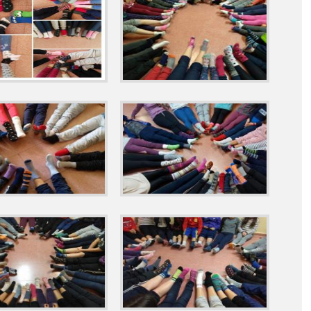
RA EL MES DE ABRIL DE 2021
DOR ESCOLAR PARA EL MES DE ENERO DE 2021
OMEDOR ESCOLAR PARA EL MES DE JUNIO DE 2021
DOR ESCOLAR PARA EL MES DE MARZO DE 2021
EDOR ESCOLAR PARA EL MES DE MAYO DE 2021
MODIFICACIÓN DEL CALENDARIO ESCOLAR
NCOF 2024-25
DAD 2021-22 - ACTIVIDADES DEL MES DE NVOIEMBRE
ITAL DE CENTRO
L 2023-24
PROYECTO "LEYENDO EN FAMILIA"
ECTO EDUCATIVO 22-23
PROYECTO EDUCATIVO 2023-24