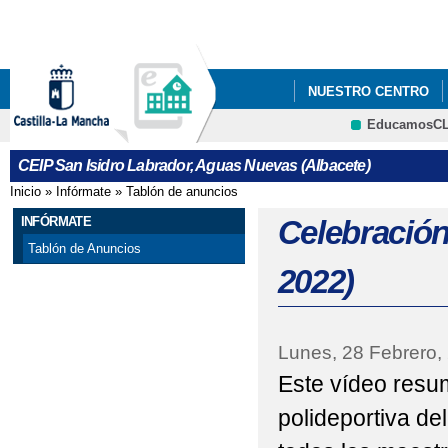
Pa
co
pri
NUESTRO CENTRO
EducamosC
"LEYENDO EN FAMILI
CEIP San Isidro Labrador, Aguas Nuevas (Albacete)
ACTIVIDADES DEL PL
Inicio
»
Infórmate
»
Tablón de anuncios
Se encuentra usted aquí
ADMISIÓN DEL ALUN
INFÓRMATE
Celebración
Tablón de Anuncios
CARRERA SOLIDARIA 
2022)
CELEBRACIÓN DEL DIA
CONVOCATORIA DE A
Lunes, 28 Febrero,
Este vídeo resum
CONVOCATORIA DE A
polideportiva de
DÍA MUNDIAL DEL ME