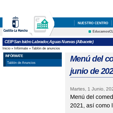
Pa
co
pri
NUESTRO CENTRO
EducamosC
"LEYENDO EN FAMILI
CEIP San Isidro Labrador, Aguas Nuevas (Albacete)
ACTIVIDADES DEL PL
Inicio
»
Infórmate
»
Tablón de anuncios
Se encuentra usted aquí
ADMISIÓN DEL ALUN
INFÓRMATE
Menú del co
Tablón de Anuncios
CARRERA SOLIDARIA 
junio de 20
CELEBRACIÓN DEL DIA
CONVOCATORIA DE A
Martes, 1 Junio, 20
Menú del comedo
CONVOCATORIA DE A
2021, así como 
DÍA MUNDIAL DEL ME