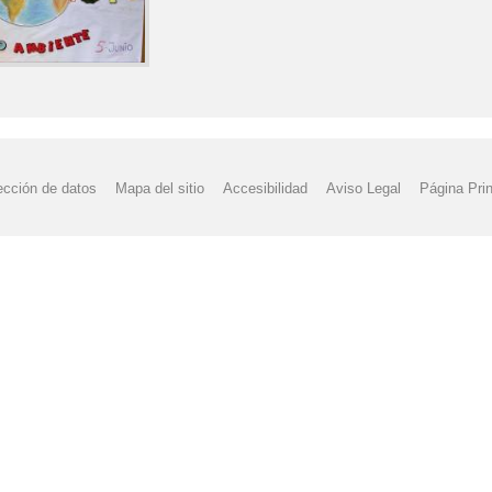
EDOR ESCOLAR OCTUBRE 2021
MENÚ DEL COMEDOR ESCOLAR PA
EDOR ESCOLAR PARA EL MES DE ABRIL DE 2022
MENÚ DEL COME
EDOR ESCOLAR PARA EL MES DE FEBRERO DE 2021
MENÚ DEL C
EDOR ESCOLAR PARA EL MES DE JUNIO DE 2022
MENÚ DEL COME
ección de datos
Mapa del sitio
Accesibilidad
Aviso Legal
Página Prin
EDOR ESCOLAR PARA EL MES DE MARZO DE 2022
MENÚ DEL COM
EDOR ESCOLAR SEPTIEMBRE 2021
MODIFICACIÓN PGA 2019-20
PGA 2024-25
PLAN DIGITAL DE CENTRO 2023-24
PLAN DE IGUAL
E CENTRO 2024-25
PLAN DIGITAL DE CENTRO 2025-26
PLAN DIG
MISIÓN PARA EL CURSO 2021-22
PROGRAMACIÓN GENERAL ANUA
ENDO EN FAMILIA". EL CARRITO DE LOS CUENTOS 2021-22
PROY