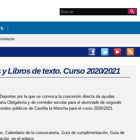
Search this site
Formulario de
búsqueda
TE
ontacto
S DEL PLAN DE IGUALDAD OCTUBRE 2021
O ESCOLAR
CARRERA SOLIDARIA POR LA LEUCEMIA INFANTIL
y Libros de texto. Curso 2020/2021
2020/2021
DIAL DEL MEDIO AMBIENTE
Deportes por la que se convoca la concesión directa de ayudas
aria Obligatoria y de comedor escolar para el alumnado de segundo
EJERÍA DE EDUCACIÓN
LISTADO DE LIBROS 2022-23
fondos públicos de Castilla la Mancha para el curso 2020/2021.
URSO 2024-25
MENÚ DEL COMEDOR ESCOLAR DICIEMBRE 2021
an, Calendario de la convocatoria, Guía de cumplimentación, Guía de
AYO 2022
MENÚ DEL COMEDOR ESCOLAR NOVIEMBRE 2021
ación, en el enlace: