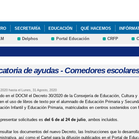
Pasar al
contenido
principal
TRO
SECRETARÍA
EDUCACIÓN
QUÉ HACEMOS
INFÓRMA
LM
Delphos
Portal Educación
CRFP
C
AMILIA" - ENTREGA DEL CARRITO DE LOS CUENTOS
ACTIVIDADE
LUMNOS CURSO 2022-23
ADMISIÓN DEL ALUNADO
CALENDARI
EL DIA DE LA PAZ (31 DE ENERO DE 2022)
atoria de ayudas - Comedores escolares 
 DE AYUDAS - COMEDORES ESCOLARES Y LIBROS DE TEXTO. CURSO 
, 2020
hasta el
Lunes, 31 Agosto, 2020
 DE AYUDAS INDIVIDUALES DE TRANSPORTE ESCOLAR
DÍA MUN
do en el DOCM el Decreto 30/2020 de la Consejería de Educación, Cultura y 
en el uso de libros de texto por el alumnado de Educación Primaria y Secund
TERIAL CURSO 2020-21
LECTURAS RECOMENDADAS POR LA CONS
ación Infantil y Educación Primaria, matriculados en centros sostenidos con 
 presentar solicitudes es
del 6 de al 24 de julio
, ambos incluidos.
ROS 2023-24
LISTADO DE MATERIALES CURRICULARES PARA EL C
sultar los documentos del nuevo Decreto, las Instrucciones que lo desarroll
EDOR ESCOLAR FEBRERO 2022
MENÚ DEL COMEDOR ESCOLAR M
istrativa, así como el Cartel para la difusión publicados en el Portal de Educ